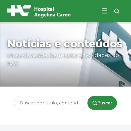
☰
Buscar no site
Notícias e conteúdos
Dicas de saúde, bem-estar e novidades do
HAC
Buscar