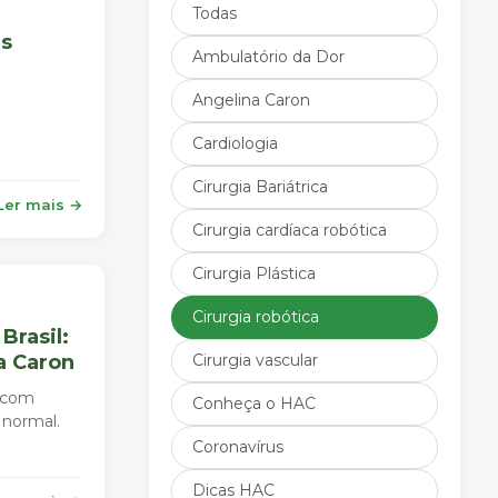
Todas
as
Ambulatório da Dor
Angelina Caron
Cardiologia
Cirurgia Bariátrica
Ler mais →
Cirurgia cardíaca robótica
Cirurgia Plástica
Cirurgia robótica
Brasil:
a Caron
Cirurgia vascular
s com
Conheça o HAC
 normal.
Coronavírus
Dicas HAC