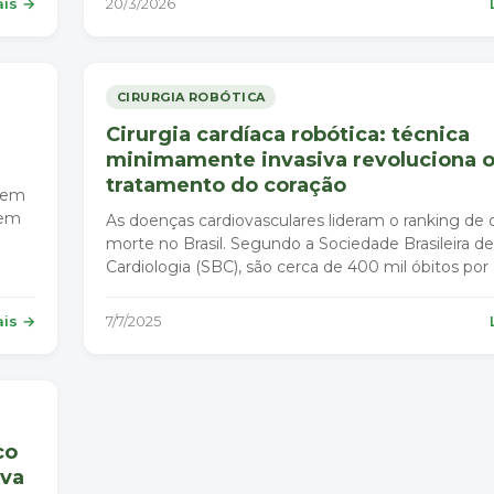
ais →
20/3/2026
CIRURGIA ROBÓTICA
Cirurgia cardíaca robótica: técnica
minimamente invasiva revoluciona 
tratamento do coração
o em
 em
As doenças cardiovasculares lideram o ranking de 
morte no Brasil. Segundo a Sociedade Brasileira de
Cardiologia (SBC), são cerca de 400 mil óbitos por
ais →
7/7/2025
co
ova