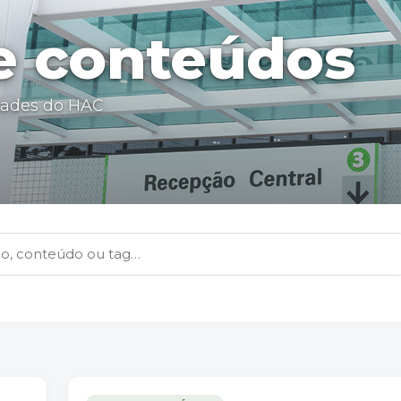
 e conteúdos
dades do HAC