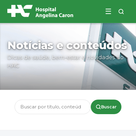
☰
Buscar no site
Notícias e conteúdos
Dicas de saúde, bem-estar e novidades do
HAC
Buscar