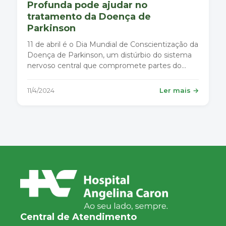
Profunda pode ajudar no
tratamento da Doença de
Parkinson
11 de abril é o Dia Mundial de Conscientização da
Doença de Parkinson, um distúrbio do sistema
nervoso central que compromete partes do
cérebro responsáveis pelo controle dos
movimentos do corpo.
11/4/2024
Ler mais →
Central de Atendimento