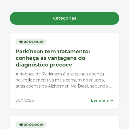
Categorias
NEUROLOGIA
Parkinson tem tratamento:
conheça as vantagens do
diagnóstico precoce
A doença de Parkinson é a segunda doença
neurodegenerativa mais comum no mundo,
atrás apenas do Alzheimer. No Brasil, segundo o
Ministério da Saúde, cerca de 200 mil pessoas
vivem com a condição.
30/4/2026
Ler mais →
NEUROLOGIA