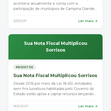
acontece anualmente e conta com a
participação de munícipios de Campina Grande
do Sul e Quatro Barras, dentre outras regiões
vizinhas.
5/12/2017
Ler mais →
Sua Nota Fiscal Multiplicou
Sorrisos
PROJETOS
Sua Nota Fiscal Multiplicou Sorrisos
Desde 2016 por meio da Lei 18.451, entidades
sem fins lucrativos habilitadas pelo Governo do
Estado estão aptas a captar recursos lançando
mão do projeto Nota Paraná.
19/10/2017
Ler mais →