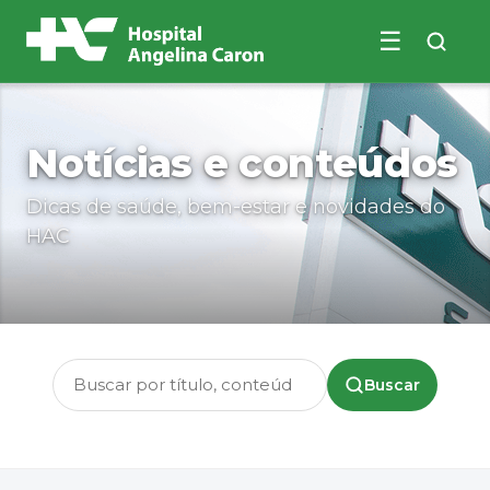
☰
Buscar no site
Notícias e conteúdos
Dicas de saúde, bem-estar e novidades do
HAC
Buscar