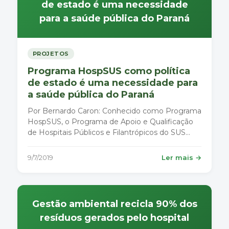
de estado é uma necessidade
para a saúde pública do Paraná
PROJETOS
Programa HospSUS como política
de estado é uma necessidade para
a saúde pública do Paraná
Por Bernardo Caron: Conhecido como Programa
HospSUS, o Programa de Apoio e Qualificação
de Hospitais Públicos e Filantrópicos do SUS
Paraná, pode virar política estadual de governo
com o projeto de lei que acaba de chegar à
9/7/2019
Ler mais →
Assembleia Legislativa para ser apreciado por
nossos deputados.
Gestão ambiental recicla 90% dos
resíduos gerados pelo hospital