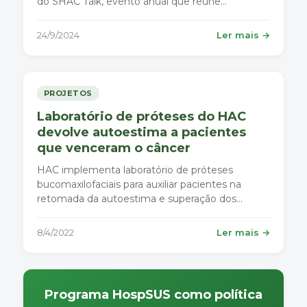
do SHAC Talk, evento anual que reúne
especialistas da área de saúde, investimento
social privado e sustentabilidade para discutir as
24/9/2024
Ler mais →
melhores práticas e desafios do setor.
PROJETOS
Laboratório de próteses do HAC
devolve autoestima a pacientes
que venceram o câncer
HAC implementa laboratório de próteses
bucomaxilofaciais para auxiliar pacientes na
retomada da autoestima e superação dos
traumas da luta contra o câncer.
8/4/2022
Ler mais →
Programa HospSUS como política