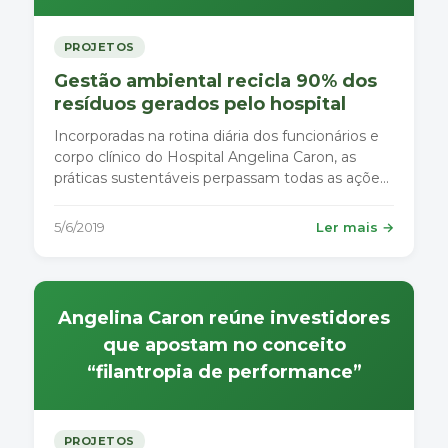
PROJETOS
Gestão ambiental recicla 90% dos
resíduos gerados pelo hospital
Incorporadas na rotina diária dos funcionários e
corpo clínico do Hospital Angelina Caron, as
práticas sustentáveis perpassam todas as ações
do hospital, da alimentação natural servida nas
refeições até à destinação dos resíduos: 90% do
5/6/2019
Ler mais →
volume é reciclado.
Angelina Caron reúne investidores
que apostam no conceito
“filantropia de performance”
PROJETOS