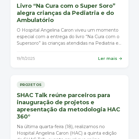
Livro “Na Cura com o Super Soro”
alegra crianças da Pediatria e do
Ambulatório
O Hospital Angelina Caron viveu um momento
especial com a entrega do livro “Na Cura com o
Supersoro” às crianças atendidas na Pediatria e
no Ambulatório de Ortopedia. A ação, realizada
no dia 12 de novembro, contou com a presença
19/11/2025
Ler mais →
do ilustrador Fábio Valle, autor das ilustrações
que dão vida à histór
PROJETOS
SHAC Talk reúne parceiros para
inauguração de projetos e
apresentação da metodologia HAC
360°
Na última quarta-feira (18), realizamos no
Hospital Angelina Caron (HAC) a quinta edição