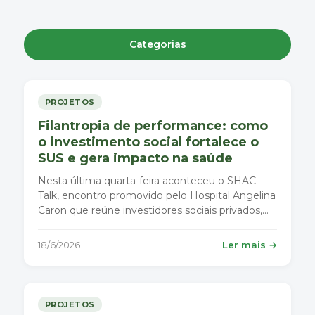
Categorias
PROJETOS
Filantropia de performance: como
o investimento social fortalece o
SUS e gera impacto na saúde
Nesta última quarta-feira aconteceu o SHAC
Talk, encontro promovido pelo Hospital Angelina
Caron que reúne investidores sociais privados,
empresas e especialistas para discutir resultados,
transparência e transformação social na saúde.
18/6/2026
Ler mais →
PROJETOS