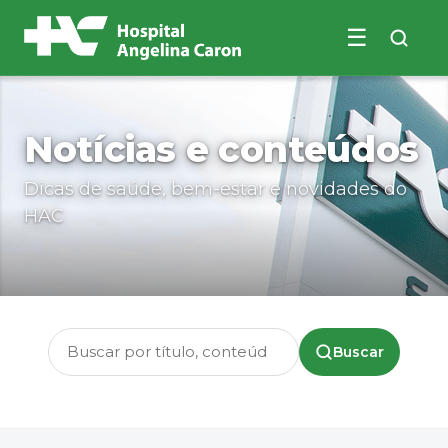
☰
Buscar no site
Notícias e conteúdos
Dicas de saúde, bem-estar e novidades do
HAC
Buscar