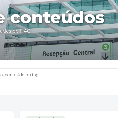
 e conteúdos
dades do HAC