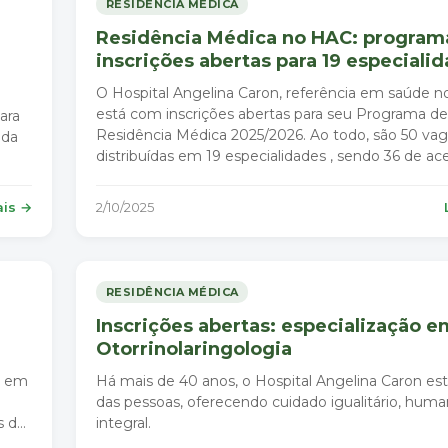
RESIDÊNCIA MÉDICA
Residência Médica no HAC: program
inscrições abertas para 19 especiali
O Hospital Angelina Caron, referência em saúde n
está com inscrições abertas para seu Programa de
ara
Residência Médica 2025/2026. Ao todo, são 50 va
ada
distribuídas em 19 especialidades , sendo 36 de ac
e 14 com pré-requisitos. Os interessados têm até 
ecer
novembro para se inscreve
ais →
2/10/2025
RESIDÊNCIA MÉDICA
Inscrições abertas: especialização e
Otorrinolaringologia
a em
Há mais de 40 anos, o Hospital Angelina Caron est
das pessoas, oferecendo cuidado igualitário, huma
s das
integral.