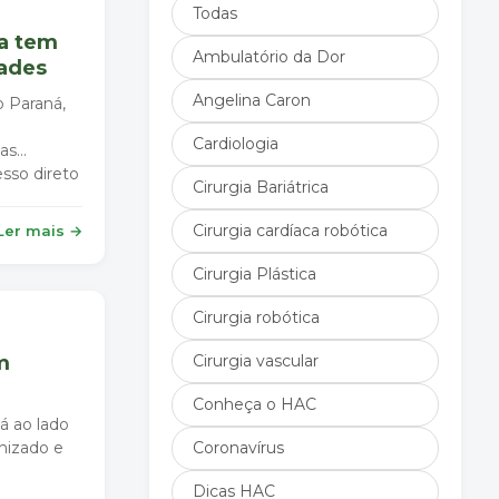
Todas
a tem
Ambulatório da Dor
dades
Angelina Caron
o Paraná,
Cardiologia
gas
esso direto
Cirurgia Bariátrica
29 de
Cirurgia cardíaca robótica
Ler mais →
Cirurgia Plástica
Cirurgia robótica
m
Cirurgia vascular
Conheça o HAC
á ao lado
nizado e
Coronavírus
Dicas HAC