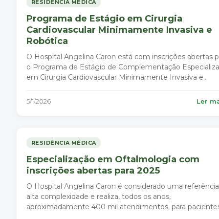
RESIDÊNCIA MÉDICA
Programa de Estágio em Cirurgia
Cardiovascular Minimamente Invasiva e
Robótica
O Hospital Angelina Caron está com inscrições abertas p
o Programa de Estágio de Complementação Especializ
em Cirurgia Cardiovascular Minimamente Invasiva e
Robótica (CCMIR) . O programa tem como objetivo ofer
formação teórico-prática avançada nas técnicas
5/1/2026
Ler m
minimamente invasivas e robóticas
RESIDÊNCIA MÉDICA
Especialização em Oftalmologia com
inscrições abertas para 2025
O Hospital Angelina Caron é considerado uma referênci
alta complexidade e realiza, todos os anos,
aproximadamente 400 mil atendimentos, para paciente
mais diversas especialidades médicas.