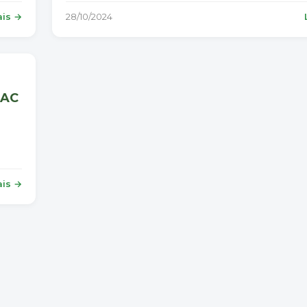
ais →
28/10/2024
HAC
ais →