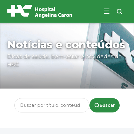
☰
Buscar no site
Notícias e conteúdos
Dicas de saúde, bem-estar e novidades do
HAC
Buscar