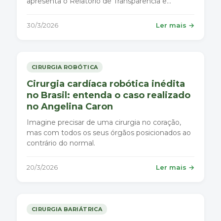
apresenta o Relatório de Transparência e
Igualdade Salarial de Mulheres e Homens, que
promove a transparência salarial e assegura a
30/3/2026
Ler mais →
igualdade de remuneração entre mulheres e
homens no exercício da mesma função.
Atualmente, o
CIRURGIA ROBÓTICA
Cirurgia cardíaca robótica inédita
no Brasil: entenda o caso realizado
no Angelina Caron
Imagine precisar de uma cirurgia no coração,
mas com todos os seus órgãos posicionados ao
contrário do normal.
20/3/2026
Ler mais →
CIRURGIA BARIÁTRICA