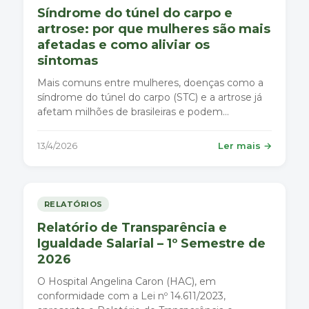
Síndrome do túnel do carpo e
artrose: por que mulheres são mais
afetadas e como aliviar os
sintomas
Mais comuns entre mulheres, doenças como a
síndrome do túnel do carpo (STC) e a artrose já
afetam milhões de brasileiras e podem
comprometer movimentos simples do dia a dia,
como escrever, digitar ou segurar objetos.
13/4/2026
Ler mais →
RELATÓRIOS
Relatório de Transparência e
Igualdade Salarial – 1º Semestre de
2026
O Hospital Angelina Caron (HAC), em
conformidade com a Lei nº 14.611/2023,