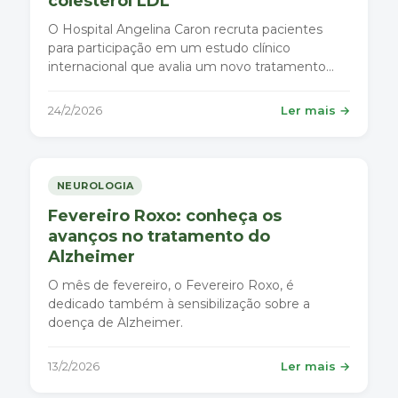
colesterol LDL
O Hospital Angelina Caron recruta pacientes
para participação em um estudo clínico
internacional que avalia um novo tratamento
oral para redução do colesterol LDL, conhecido
como colesterol “ruim”, um dos principais
24/2/2026
Ler mais →
fatores de risco para doenças cardiovasculares. A
pesquisa é conduzida pelo Departam
NEUROLOGIA
Fevereiro Roxo: conheça os
avanços no tratamento do
Alzheimer
O mês de fevereiro, o Fevereiro Roxo, é
dedicado também à sensibilização sobre a
doença de Alzheimer.
13/2/2026
Ler mais →