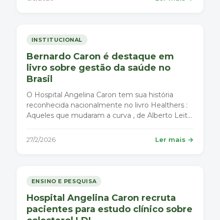
técnica minimamente invasiva para o
tratamento de lesões esportivas nas ar
INSTITUCIONAL
Bernardo Caron é destaque em
livro sobre gestão da saúde no
Brasil
O Hospital Angelina Caron tem sua história
reconhecida nacionalmente no livro Healthers :
Aqueles que mudaram a curva , de Alberto Leite,
com prefácio de Mario Sergio Cortella. A obra
reúne as trajetórias de seis líderes da saúde no
27/2/2026
Ler mais →
Brasil que transformaram a forma de pensar e
fazer gestão hospitala
ENSINO E PESQUISA
Hospital Angelina Caron recruta
pacientes para estudo clínico sobre