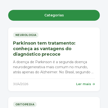
Categorias
NEUROLOGIA
Parkinson tem tratamento:
conheça as vantagens do
diagnóstico precoce
A doença de Parkinson é a segunda doença
neurodegenerativa mais comum no mundo,
atrás apenas do Alzheimer. No Brasil, segundo o
Ministério da Saúde, cerca de 200 mil pessoas
vivem com a condição.
30/4/2026
Ler mais →
ORTOPEDIA