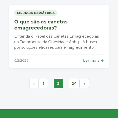
CIRURGIA BARIÁTRICA
O que são as canetas
emagrecedoras?
Entenda o Papel das Canetas Emagrecedoras
no Tratamento da Obesidade &nbsp; A busca
por soluções eficazes para emagrecimento
saudável e duradouro nunca foi tão intensa. Nos
últimos anos, as canetas emagrecedoras
6/2/2026
Ler mais →
ganharam destaque nas conversas sobre
controle de peso e tratamento da obesidade, ao
lad
‹
›
…
…
1
3
24