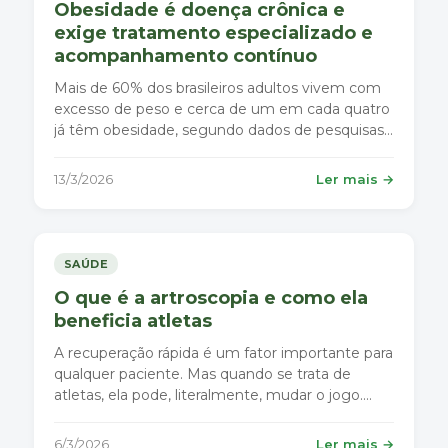
Obesidade é doença crônica e
exige tratamento especializado e
acompanhamento contínuo
Mais de 60% dos brasileiros adultos vivem com
excesso de peso e cerca de um em cada quatro
já têm obesidade, segundo dados de pesquisas
nacionais de saúde e monitoramentos do
Ministério da Saúde.
13/3/2026
Ler mais →
SAÚDE
O que é a artroscopia e como ela
beneficia atletas
A recuperação rápida é um fator importante para
qualquer paciente. Mas quando se trata de
atletas, ela pode, literalmente, mudar o jogo.
Entre as ferramentas utilizadas para isso no
Hospital Angelina Caron está a artroscopia,
6/3/2026
Ler mais →