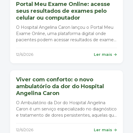
Portal Meu Exame Online: acesse
seus resultados de exames pelo
celular ou computador
O Hospital Angelina Caron lançou o Portal Meu
Exame Online, uma plataforma digital onde
pacientes podem acessar resultados de exames
de imagem de qualquer lugar, a qualquer hora.
12/6/2026
Ler mais →
Viver com conforto: o novo
ambulatório da dor do Hospital
Angelina Caron
O Ambulatório da Dor do Hospital Angelina
Caron é um serviço especializado no diagnóstico
e tratamento de dores persistentes, aquelas que
duram mais de três meses ou que limitam
atividades simples do dia a dia.
12/6/2026
Ler mais →