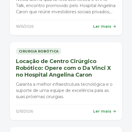
Talk, encontro promovido pelo Hospital Angelina
Caron que reúne investidores sociais privados,
empresas e especialistas para discutir resultados,
transparência e transformação social na saúde.
18/6/2026
Ler mais →
CIRURGIA ROBÓTICA
Locação de Centro Cirúrgico
Robótico: Opere com o Da Vinci X
no Hospital Angelina Caron
Garanta a melhor infraestrutura tecnológica e o
suporte de uma equipe de excelência para as
suas próximas cirurgias.
12/6/2026
Ler mais →