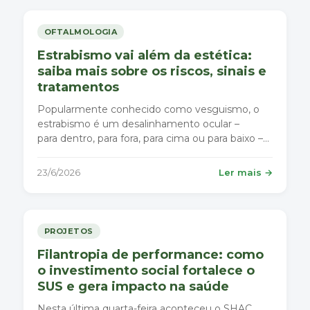
OFTALMOLOGIA
Estrabismo vai além da estética:
saiba mais sobre os riscos, sinais e
tratamentos
Popularmente conhecido como vesguismo, o
estrabismo é um desalinhamento ocular –
para dentro, para fora, para cima ou para baixo –
que pode afetar o desenvolvimento da visão.
23/6/2026
Ler mais →
PROJETOS
Filantropia de performance: como
o investimento social fortalece o
SUS e gera impacto na saúde
Nesta última quarta-feira aconteceu o SHAC